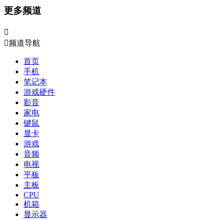
更多频道


频道导航
首页
手机
笔记本
游戏硬件
影音
家电
键鼠
显卡
游戏
音频
电视
平板
主板
CPU
机箱
显示器