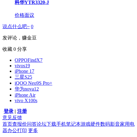
科华YTR3320-J
价格面议
说点什么吧~
0
发评论，赚金豆
收藏
0
分享
OPPOFindX7
vivos19
iPhone 17
三星S25
iQOO Neo9S Pro+
华为nova12
iPhone Air
vivo X100s
登录
|
注册
意见反馈
首页
查报价
问答
论坛
下载
手机
笔记本
游戏硬件
数码影音
家用电
器
办公打印
更多