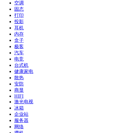
空调
固态
打印
投影
耳机
内存
盒子
极客
汽车
电竞
台式机
健康家电
散热
安防
商显
HIFI
激光电视
冰箱
企业站
服务器
网络
攒机