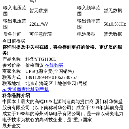
式）
输入电压范
输入频率范
暂无数据
暂无数据
围
围
输出电压范
输出频率范
220±1%V
50±0.5%Hz
围
围
后备时间
可任意配置
电池类型
暂无数据
今日值得买
咨询时提及中关村在线，将会得到更好的价格、更优质的服
务!
产品名称：
科华YTG1106L
参考价格：
价格面议
在线购买
商家名称：
UPS电源专卖(全国销售)
联系方式：
13911289449 01062730757
联系地址：
北京市海淀区上地创业园1号楼
zol
发送商家地址到手机
科华品牌介绍
中国本土最大的高端UPS电源制造商与提供商 厦门科华恒盛
股份有限公司（以下简称科华公司）成立于1999年(其前身是
成立于1988年的漳州科华电子有限公司)，是一家以研究电力
电子技术为核心的高科技企业，是“重点国家...
展开全文