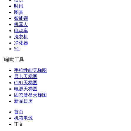
时讯
图赏
智能锁
机器人
电动车
洗衣机
净化器
5G

辅助工具
手机性能天梯图
显卡天梯图
CPU天梯图
电源天梯图
固态硬盘天梯图
新品日历
首页
机箱电源
正文