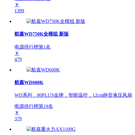
￥
1399
航嘉WD750K全模组 新版
电源排行榜第
1
名
￥
479
航嘉WD600K
WD系列，80PLUS金牌，智能温控，12cm静音液压风扇
电源排行榜第
19
名
￥
379