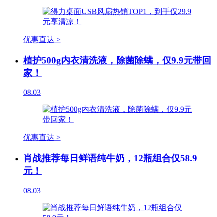
优惠直达 >
植护500g内衣清洗液，除菌除螨，仅9.9元带回
家！
08.03
优惠直达 >
肖战推荐每日鲜语纯牛奶，12瓶组合仅58.9
元！
08.03