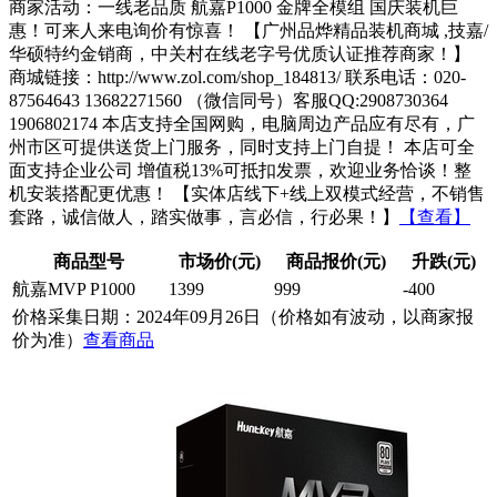
商家活动：一线老品质 航嘉P1000 金牌全模组 国庆装机巨
惠！可来人来电询价有惊喜！ 【广州品烨精品装机商城 ,技嘉/
华硕特约金销商，中关村在线老字号优质认证推荐商家！】
商城链接：http://www.zol.com/shop_184813/ 联系电话：020-
87564643 13682271560 （微信同号）客服QQ:2908730364
1906802174 本店支持全国网购，电脑周边产品应有尽有，广
州市区可提供送货上门服务，同时支持上门自提！ 本店可全
面支持企业公司 增值税13%可抵扣发票，欢迎业务恰谈！整
机安装搭配更优惠！ 【实体店线下+线上双模式经营，不销售
套路，诚信做人，踏实做事，言必信，行必果！】
【查看】
商品型号
市场价(元)
商品报价(元)
升跌(元)
航嘉MVP P1000
1399
999
-400
价格采集日期：2024年09月26日（价格如有波动，以商家报
价为准）
查看商品