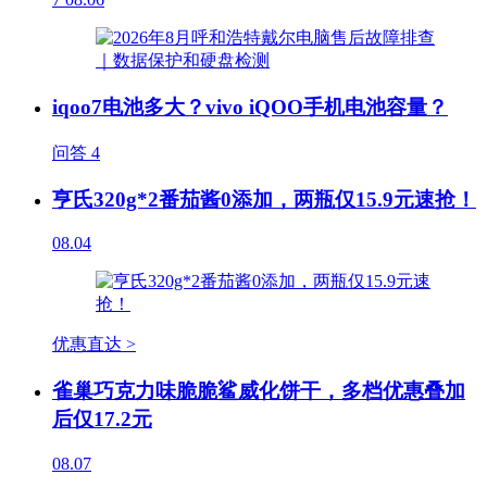
iqoo7电池多大？vivo iQOO手机电池容量？
问答
4
亨氏320g*2番茄酱0添加，两瓶仅15.9元速抢！
08.04
优惠直达 >
雀巢巧克力味脆脆鲨威化饼干，多档优惠叠加
后仅17.2元
08.07