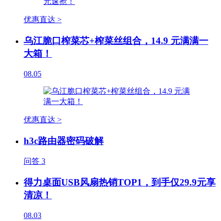
优惠直达 >
乌江脆口榨菜芯+榨菜丝组合，14.9 元满满一
大箱！
08.05
优惠直达 >
h3c路由器密码破解
问答
3
得力桌面USB风扇热销TOP1，到手仅29.9元享
清凉！
08.03