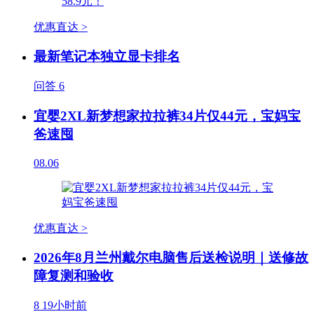
优惠直达 >
最新笔记本独立显卡排名
问答
6
宜婴2XL新梦想家拉拉裤34片仅44元，宝妈宝
爸速囤
08.06
优惠直达 >
2026年8月兰州戴尔电脑售后送检说明｜送修故
障复测和验收
8
19小时前