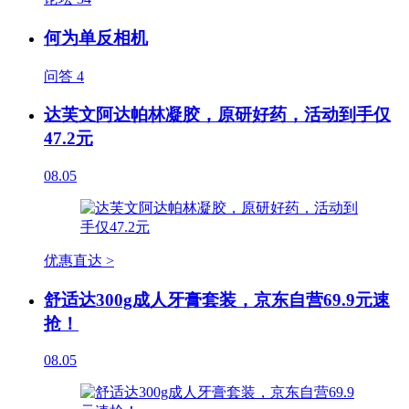
何为单反相机
问答
4
达芙文阿达帕林凝胶，原研好药，活动到手仅
47.2元
08.05
优惠直达 >
舒适达300g成人牙膏套装，京东自营69.9元速
抢！
08.05