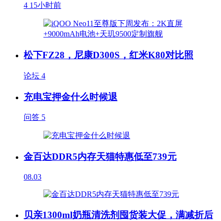
4
15小时前
松下FZ28，尼康D300S，红米K80对比照
论坛
4
充电宝押金什么时候退
问答
5
金百达DDR5内存天猫特惠低至739元
08.03
贝亲1300ml奶瓶清洗剂囤货装大促，满减折后