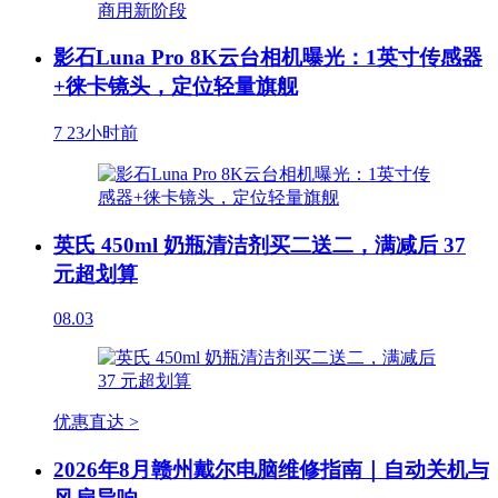
影石Luna Pro 8K云台相机曝光：1英寸传感器
+徕卡镜头，定位轻量旗舰
7
23小时前
英氏 450ml 奶瓶清洁剂买二送二，满减后 37
元超划算
08.03
优惠直达 >
2026年8月赣州戴尔电脑维修指南｜自动关机与