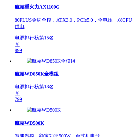
航嘉重火力AX1100G
80PLUS金牌全模，ATX3.0，PCIe5.0，全电压，双CPU
供电
电源排行榜第
15
名
￥
899
航嘉WD850K全模组
电源排行榜第
18
名
￥
799
航嘉WD500K
智能温控，额定功率500W，台式机电源