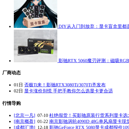
DIY从入门到放弃：显卡盲盒里都
影驰RTX 5060魔刃评测：磁吸RG
厂商动态
01日
否极Ti来！影驰RTX3080Ti/3070Ti齐发布
02日
显卡涨价别慌 手把手教你怎么选显卡更合适
行情导购
[北京一凡]
07-10
杜绝假货！买影驰原装行货系列显卡选
[南京概盈]
01-22
南京影驰涡轮4090D 48G单风扇显卡现
[成都汇渤]
12-18
影驰GeForce RTX 5080显卡成都报价10