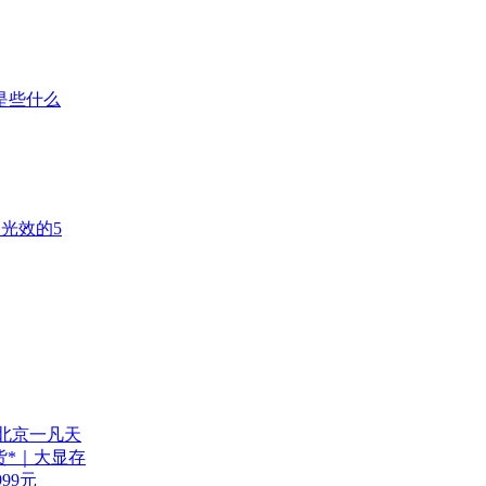
是些什么
B光效的5
北京一凡天
货*｜大显存
999元