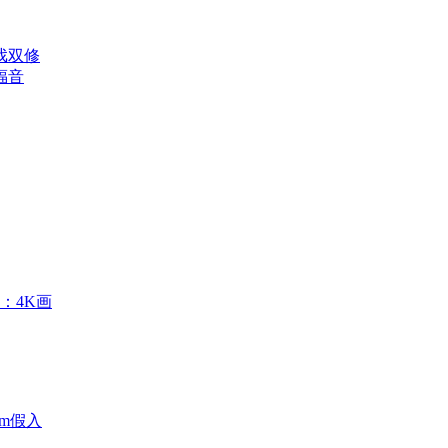
戏双修
福音
试：4K画
am假入