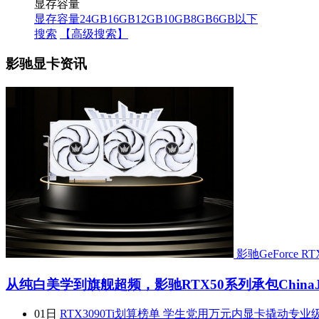
显存容量
显存容量
24GB
16GB
12GB
10GB
8GB
6GB以下
搜索
【高级搜索】
影驰显卡资讯
影驰GeForce RT
从纯白美学到旗舰超频，影驰RTX50系列承包ChinaJo
01日
RTX3090Ti划算榜单 学生党用万元内显卡撬动专业