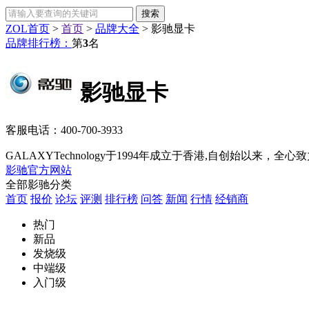
ZOL首页
>
首页
>
品牌大全
>
影驰显卡
品牌排行榜：
第
3
名
影驰显卡
客服电话：
400-700-3933
GALAXYTechnology于1994年成立于香港,自创始以来
影驰官方网站
全部影驰分类
首页
报价
论坛
评测
排行榜
问答
新闻
行情
经销商
热门
新品
发烧级
中端级
入门级