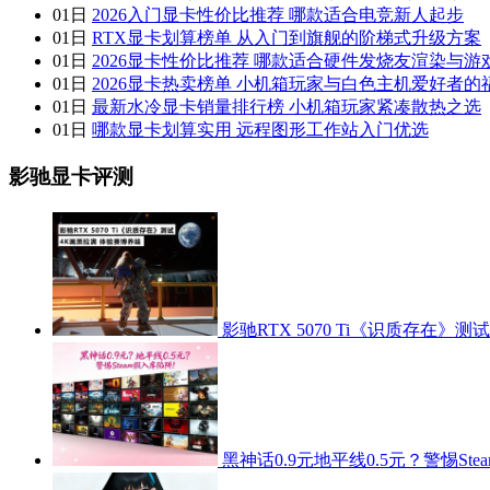
01日
2026入门显卡性价比推荐 哪款适合电竞新人起步
01日
RTX显卡划算榜单 从入门到旗舰的阶梯式升级方案
01日
2026显卡性价比推荐 哪款适合硬件发烧友渲染与游
01日
2026显卡热卖榜单 小机箱玩家与白色主机爱好者的
01日
最新水冷显卡销量排行榜 小机箱玩家紧凑散热之选
01日
哪款显卡划算实用 远程图形工作站入门优选
影驰显卡评测
影驰RTX 5070 Ti《识质存在》测
黑神话0.9元地平线0.5元？警惕Ste