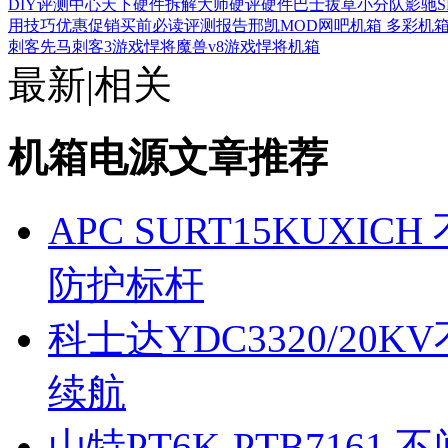
DIY评测中心
天下硬件
拆解大师
硬评
硬件巴士
拔草小分队
影驰S
用技巧
优惠促销
买前必读
评测报告
邢凯MOD
网吧机箱
多彩机
刺客
先马刺客3
游戏悍将魔兽v8
游戏悍将机箱
最新
|
相关
机箱电源文章推荐
APC SURT15KUX
防护标杆
科士达YDC3320/2
续航
山特PT6K-PTB716